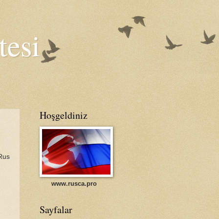
tesi
Hoşgeldiniz
Rus
www.rusca.pro
)
Sayfalar