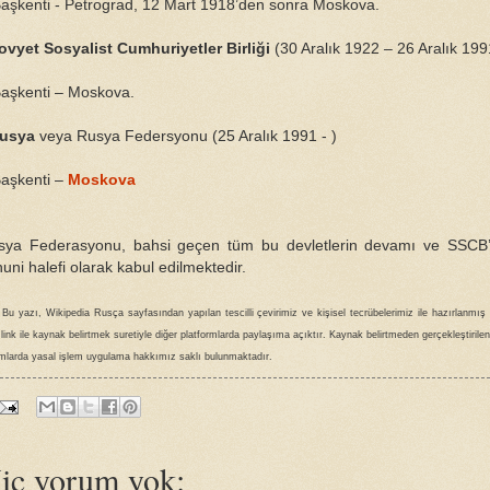
şkenti - Petrograd, 12 Mart 1918’den sonra Moskova.
ovyet Sosyalist Cumhuriyetler Birliği
(30 Aralık 1922 – 26 Aralık 199
şkenti – Moskova.
usya
veya Rusya Federsyonu (25 Aralık 1991 - )
şkenti –
Moskova
sya Federasyonu, bahsi geçen tüm bu devletlerin devamı ve SSCB’
uni halefi olarak kabul edilmektedir.
 Bu yazı, Wikipedia Rusça sayfasından yapılan tescilli çevirimiz ve kişisel tecrübelerimiz ile hazırlanmış 
f link ile kaynak belirtmek suretiyle diğer platformlarda paylaşıma açıktır. Kaynak belirtmeden gerçekleştirilen
mlarda yasal işlem uygulama hakkımız saklı bulunmaktadır.
iç yorum yok: