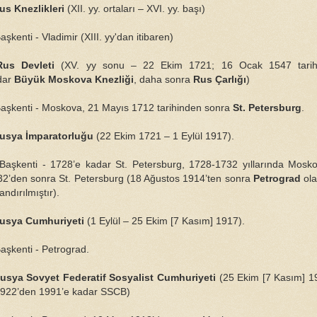
us Knezlikleri
(XII. yy. ortaları – XVI. yy. başı)
kenti - Vladimir (XIII. yy'dan itibaren)
Rus Devleti
(XV. yy sonu – 22 Ekim 1721; 16 Ocak 1547 tarih
dar
Büyük Moskova Knezliği
, daha sonra
Rus Çarlığı
)
şkenti - Moskova, 21 Mayıs 1712 tarihinden sonra
St. Petersburg
.
usya İmparatorluğu
(22 Ekim 1721 – 1 Eylül 1917).
şkenti - 1728’e kadar St. Petersburg, 1728-1732 yıllarında Mosko
32’den sonra St. Petersburg (18 Ağustos 1914’ten sonra
Petrograd
ola
andırılmıştır).
usya Cumhuriyeti
(1 Eylül – 25 Ekim [7 Kasım] 1917).
şkenti - Petrograd.
usya Sovyet Federatif Sosyalist Cumhuriyeti
(25 Ekim [7 Kasım] 1
1922’den 1991’e kadar SSCB)