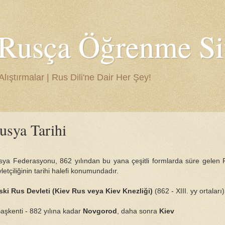
 Rusça Öğrenme Si
lıştırmalar | Rus Dili'ne Dair Her Şey!
usya Tarihi
sya Federasyonu, 862 yılından bu yana çeşitli formlarda süre gelen 
letçiliğinin tarihi halefi konumundadır.
ski Rus Devleti (Kiev Rus veya Kiev Knezliği)
(862 - XIII. yy ortaları
şkenti - 882 yılına kadar
Novgorod
, daha sonra
Kiev