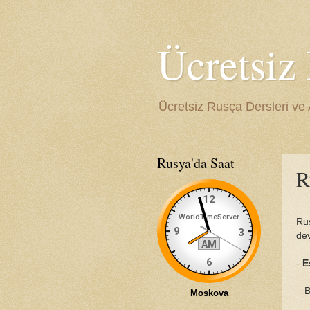
Ücretsiz
Ücretsiz Rusça Dersleri ve A
Rusya'da Saat
R
Ru
dev
-
E
Ba