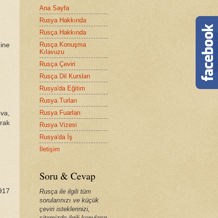
Ana Sayfa
Rusya Hakkında
Rusça Hakkında
Rusça Konuşma
ine
Kılavuzu
Rusça Çeviri
Rusça Dil Kursları
Rusya'da Eğitim
Rusya Turları
Rusya Fuarları
va,
rak
Rusya Vizesi
Rusya'da İş
İletişim
Soru & Cevap
917
Rusça ile ilgili tüm
sorularınızı ve küçük
çeviri isteklerinizi,
sitemizde ilgili konuların