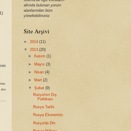
altında bulunan yorum
alanlarından bize
1)
yöneltebilirsiniz.
Site Arşivi
►
2014
(11)
▼
2013
(20)
►
Kasım
(1)
►
Mayıs
(3)
nin
►
Nisan
(4)
►
Mart
(2)
olup,
▼
Şubat
(9)
 aksi
Rusya'nın Dış
Politikası
Rusya Tarihi
Rusya Ekonomisi
Rusya'da Din
Rusya Nüfusu