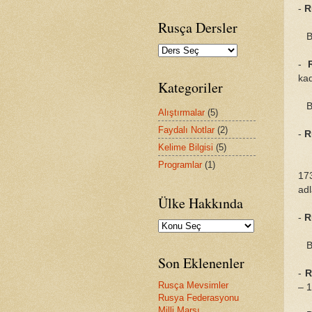
-
R
Rusça Dersler
Baş
-
ka
Kategoriler
Ba
Alıştırmalar
(5)
Faydalı Notlar
(2)
-
R
Kelime Bilgisi
(5)
Ba
Programlar
(1)
17
adl
Ülke Hakkında
-
R
Ba
Son Eklenenler
-
R
Rusça Mevsimler
– 
Rusya Federasyonu
Milli Marşı