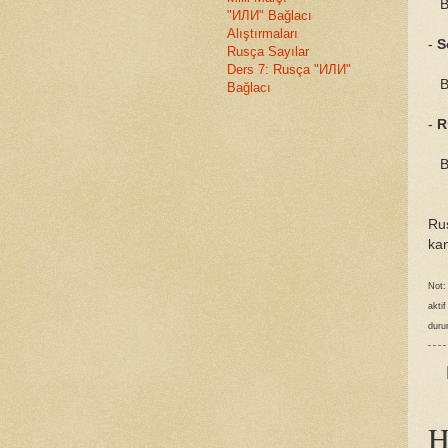
Ba
"ИЛИ" Bağlacı
Alıştırmaları
-
S
Rusça Sayılar
Ders 7: Rusça "ИЛИ"
Ba
Bağlacı
-
R
Ba
Ru
kan
Not:
akti
duru
H